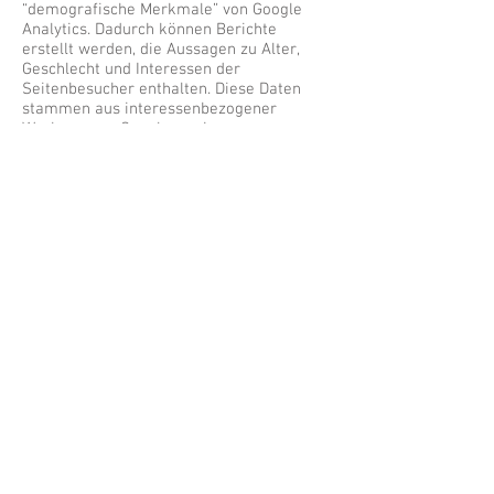
“demografische Merkmale” von Google
Analytics. Dadurch können Berichte
erstellt werden, die Aussagen zu Alter,
Geschlecht und Interessen der
Seitenbesucher enthalten. Diese Daten
stammen aus interessenbezogener
Werbung von Google sowie aus
Besucherdaten von Drittanbietern. Diese
Daten können keiner bestimmten Person
zugeordnet werden. Sie können diese
Funktion jederzeit über die
Anzeigeneinstellungen in Ihrem Google-
Konto deaktivieren oder die Erfassung
Ihrer Daten durch Google Analytics wie im
Punkt “Widerspruch gegen
Datenerfassung” dargestellt generell
untersagen.
Google Analytics Remarketing
Unsere Websites nutzen die Funktionen
von Google Analytics Remarketing in
Verbindung mit den geräteübergreifenden
Funktionen von Google AdWords und
Google DoubleClick. Anbieter ist die